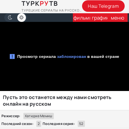
ТУРК
РУ
ТВ
Наш Telegram
ТУРЕЦКИЕ СЕРИАЛЫ НА РУССКОМ
фильмы
график
меню
Пусть это останется между нами смотреть
онлайн на русском
Режиссер:
Хатидже Мемиш
Последний сезон:
2
Последняя серия:
52