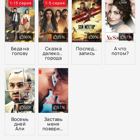
1-13 серия
1-5 серия
90%
25%
0%
67%
Беда на
Сказка
Последняя
А что
голову
далекого
запись
потом?
города
50%
57%
Восемь
Заставь
дней
меня
Али
поверить