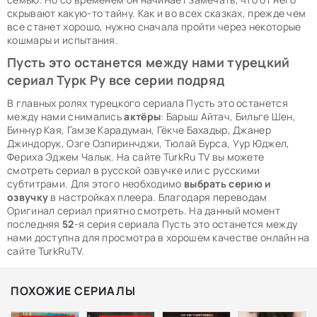
скрывают какую-то тайну. Как и во всех сказках, прежде чем
все станет хорошо, нужно сначала пройти через некоторые
кошмары и испытания.
Пусть это останется между нами турецкий
сериал Турк Ру все серии подряд
В главных ролях турецкого сериала Пусть это останется
между нами снимались
актёры
: Барыш Айтач, Бильге Шен,
Биннур Кая, Гамзе Карадуман, Гёкче Бахадыр, Джанер
Джиндорук, Озге Озпиринчджи, Тюлай Бурса, Уур Юджел,
Фериха Эджем Чалык. На сайте TurkRu TV вы можете
смотреть сериал в русской озвучке или с русскими
субтитрами. Для этого необходимо
выбрать серию и
озвучку
в настройках плеера. Благодаря переводам
Оригинал сериал приятно смотреть. На данный момент
последняя
52
-я серия сериала Пусть это останется между
нами доступна для просмотра в хорошем качестве онлайн на
сайте TurkRuTV.
ПОХОЖИЕ СЕРИАЛЫ